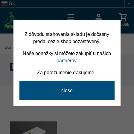
Skočiť
SK
Li
na
hlavný
obsah
Menu
Prihlásenie
Košík
Z dôvodu sťahovania skladu je dočasný
predaj cez e-shop pozastavený.
Breadcrumb
Domov
Darčekové balenie
Naše ponožky si môžete zakúpiť u našich
partnerov
.
Darčekové balenie
Za porozumenie ďakujeme.