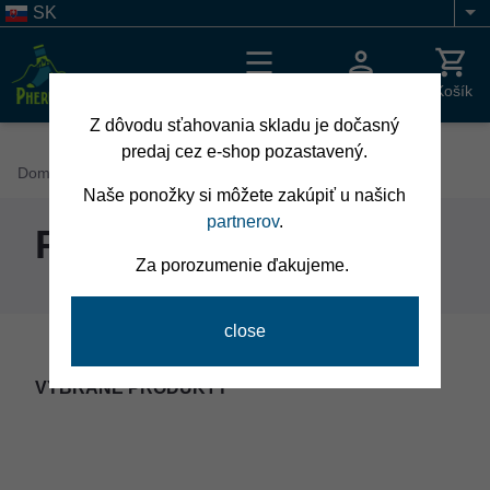
Skočiť
SK
Li
na
hlavný
obsah
Menu
Prihlásenie
Košík
Z dôvodu sťahovania skladu je dočasný
predaj cez e-shop pozastavený.
Breadcrumb
Domov
Pre psíkov
Naše ponožky si môžete zakúpiť u našich
partnerov
.
Pre psíkov
Za porozumenie ďakujeme.
VYBRANÉ PRODUKTY