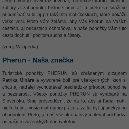
Jeden múdry človek raz povedal, "národ bez tradícii, vlastnej
kultúry a zabudnutej historie umiera", a preto sa snažíme
pripomínať si to aj pri takýchto maličkostiach, ktoré dokážu
veľke veci. Preto Vám želáme, aby Vás Pherun na Vaších
cestách, aj necestách ochraňoval a naše ponožky Vám túto
cestu dochutili pocitom sucha a čistoty.
(zdroj. Wikipedia)
Pherun - Naša značka
Turistické ponožky PHERUN sú chráneným dizajnom
Patrika Minára
a vytvorené boli pre všetkých tých, ktorí si
chcú aj naďalej vychutnávať prechádzky prírodou pohodlne
a bezstarostí. Všetky ponožky PHERUN sú vyrábané na
Slovensku. Sme presvedčení, že na to, aby si ľudia mohli
niečo kúpiť, musia mať najprv prácu a za tú, byť aj adekvátne
ohodnotení. Preto, aj náš všetok obalový materiál pochádza
od našich slovenských dodávateľov.