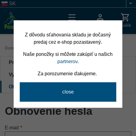
Skočiť
SK
Li
na
hlavný
obsah
Menu
Prihlásenie
Košík
Z dôvodu sťahovania skladu je dočasný
predaj cez e-shop pozastavený.
Breadcrumb
Domov
Naše ponožky si môžete zakúpiť u našich
Primárne
partnerov
.
Prihlásenie
karty
Za porozumenie ďakujeme.
Vytvoriť nový účet
Obnovenie hesla
(aktívna
karta)
Obnovenie hesla
E-mail