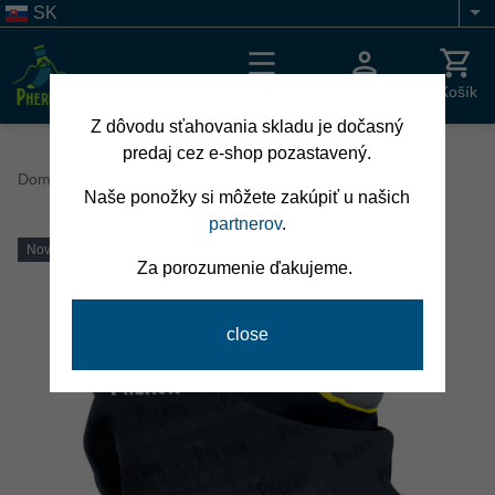
Skočiť
SK
Li
na
hlavný
obsah
Menu
Prihlásenie
Košík
Z dôvodu sťahovania skladu je dočasný
predaj cez e-shop pozastavený.
Breadcrumb
Domov
Multifunkčné šatky
Naše ponožky si môžete zakúpiť u našich
partnerov
.
Novinka
Za porozumenie ďakujeme.