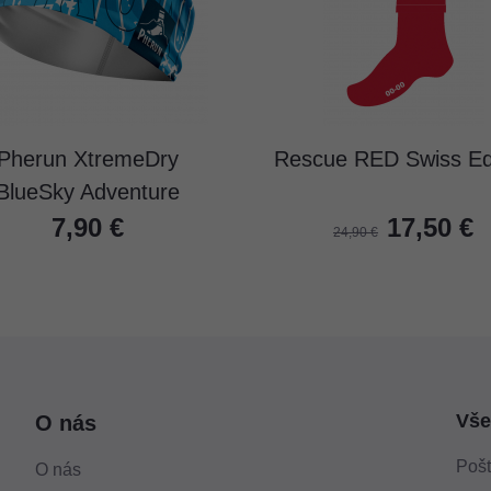
Pherun XtremeDry
Rescue RED Swiss Edi
BlueSky Adventure
7,90 €
17,50 €
24,90 €
Vše
O nás
Pošt
O nás