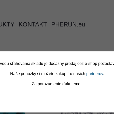
UKTY
KONTAKT
PHERUN.eu
vodu sťahovania skladu je dočasný predaj cez e-shop pozasta
Naše ponožky si môžete zakúpiť u našich
partnerov
.
Pherun Xtr
Za porozumenie ďakujeme.
Adventure
Čelenka je vhodná pre všetky
elastickej funkčnej látky, kto