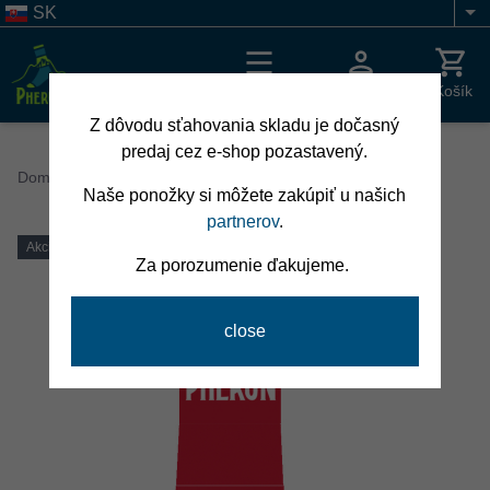
Skočiť
SK
Li
na
hlavný
obsah
Menu
Prihlásenie
Košík
Z dôvodu sťahovania skladu je dočasný
predaj cez e-shop pozastavený.
Breadcrumb
Domov
Ponožky
Turistické Bavlna - Striebro
Naše ponožky si môžete zakúpiť u našich
partnerov
.
Akcia
Za porozumenie ďakujeme.