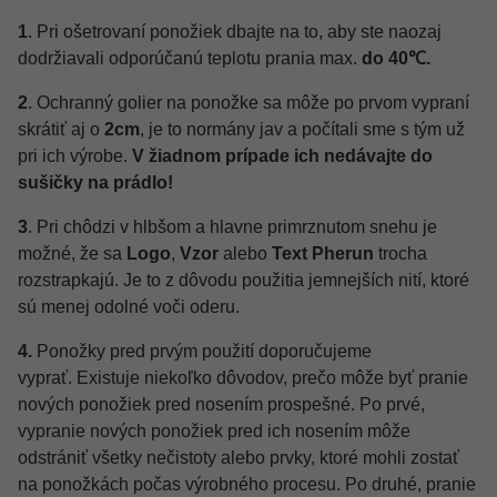
1
. Pri ošetrovaní ponožiek dbajte na to, aby ste naozaj
dodržiavali odporúčanú teplotu prania max.
do 40℃.
2
. Ochranný golier na ponožke sa môže po prvom vypraní
skrátiť aj o
2cm
, je to normány jav a počítali sme s tým už
pri ich výrobe.
V žiadnom prípade ich nedávajte do
sušičky na prádlo!
3
. Pri chôdzi v hlbšom a hlavne primrznutom snehu je
možné, že sa
Logo
,
Vzor
alebo
Text Pherun
trocha
rozstrapkajú. Je to z dôvodu použitia jemnejších nití, ktoré
sú menej odolné voči oderu.
4.
Ponožky pred prvým použití doporučujeme
vyprať. Existuje niekoľko dôvodov, prečo môže byť pranie
nových ponožiek pred nosením prospešné. Po prvé,
vypranie nových ponožiek pred ich nosením môže
odstrániť všetky nečistoty alebo prvky, ktoré mohli zostať
na ponožkách počas výrobného procesu. Po druhé, pranie