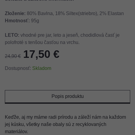
Zloženie:
80% Bavlna, 18% Siltex(striebro), 2% Elastan
Hmotnosť:
95g
LETO:
vhodné pre jar, leto a jeseň, chodidlová časť je
polofroté s tenšou časťou na vrchu.
17,50 €
24,90 €
Dostupnosť:
Skladom
Popis produktu
Keďže, aj my máme radi prírodu a záleží nám na každom
jej kúsku, všetky naše obaly sú z recyklovaných
materiálov.