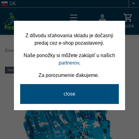
Skočiť
SK
Li
na
hlavný
obsah
Menu
Prihlásenie
Košík
Z dôvodu sťahovania skladu je dočasný
predaj cez e-shop pozastavený.
Breadcrumb
Domov
Multifunkčné šatky
Naše ponožky si môžete zakúpiť u našich
partnerov
.
Novinka
Za porozumenie ďakujeme.